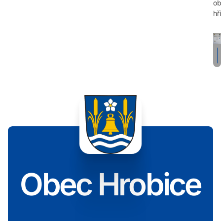
ob
hři
Obec Hrobice