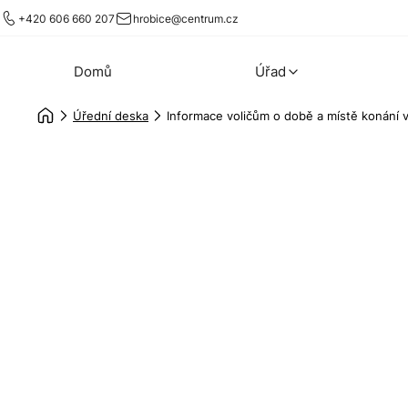
+420 606 660 207
hrobice@centrum.cz
Domů
Úřad
Úřední deska
Informace voličům o době a místě konání 