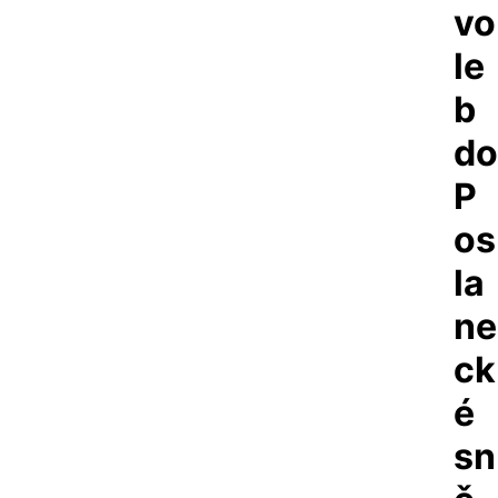
vo
le
b
do
P
os
la
ne
ck
é
sn