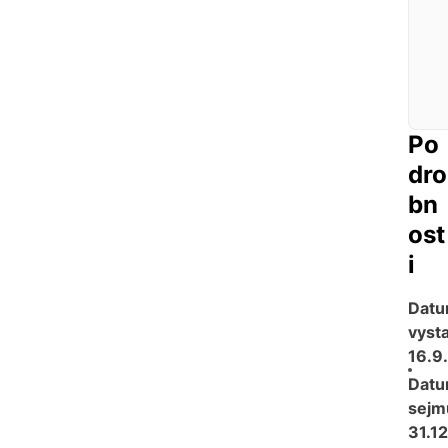
Po
dro
bn
ost
i
Dat
vysta
16.9
Dat
sejmu
31.1