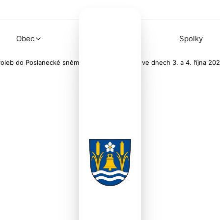
Obec
Spolky
voleb do Poslanecké sněmovky Parlamentu ČR ve dnech 3. a 4. října 202