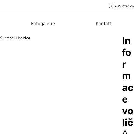
RSS čtečka
Fotogalerie
Kontakt
In
5 v obci Hrobice
fo
r
m
ac
e
vo
lič