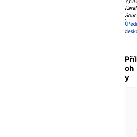
Vysta
Karel
Soura
Úřed
desk
Příl
oh
y