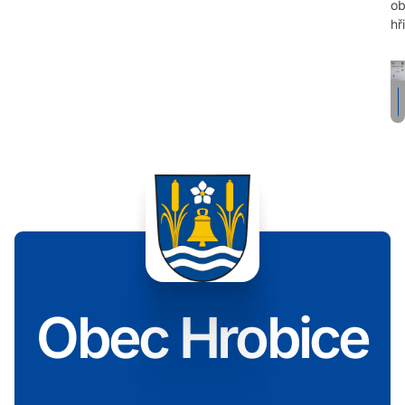
ob
hři
Obec Hrobice