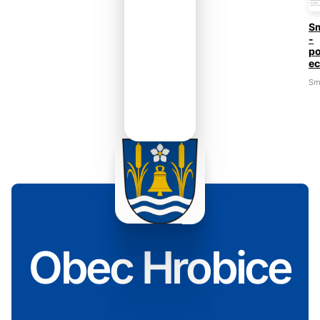
S
-
p
e
Sm
Obec Hrobice