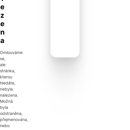
e
z
e
n
a
Omlouváme
se,
ale
stránka,
kterou
hledáte,
nebyla
nalezena.
Možná
byla
odstraněna,
přejmenována,
nebo