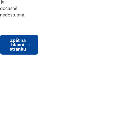
je
dočasně
nedostupná.
Zpět na
hlavní
stránku